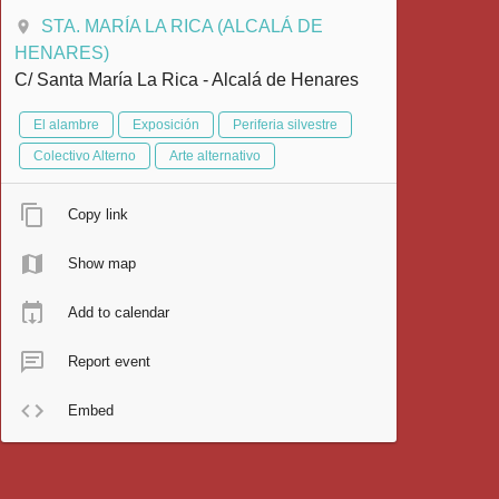
STA. MARÍA LA RICA (ALCALÁ DE
HENARES)
C/ Santa María La Rica - Alcalá de Henares
El alambre
Exposición
Periferia silvestre
Colectivo Alterno
Arte alternativo
Copy link
Show map
Add to calendar
Report event
Embed