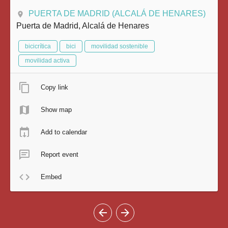
PUERTA DE MADRID (ALCALÁ DE HENARES)
Puerta de Madrid, Alcalá de Henares
bicicrítica
bici
movilidad sostenible
movilidad activa
Copy link
Show map
Add to calendar
Report event
Embed