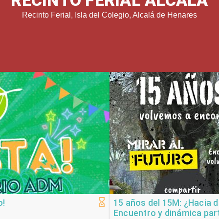
RECINTO FERIAL ALCALÁ
Recinto Ferial, Isla del Colegio, Alcalá de Henares
o!
15 años del 15M: ¿Hacia
Encuentro y dinámica part