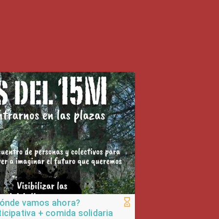
 dónde vamos ahora?
icipativa + comida solidaria