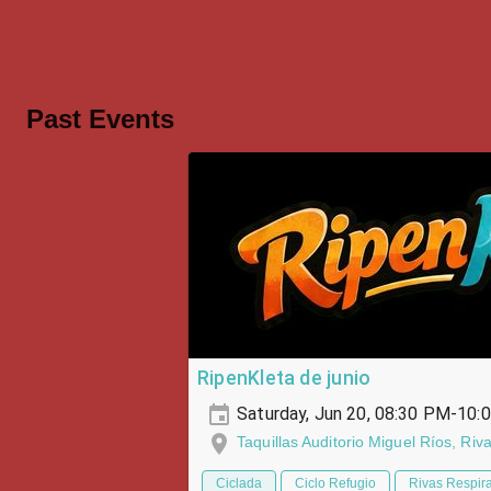
Past Events
RipenKleta de junio
Saturday, Jun 20, 08:30 PM-10:
Taquillas Auditorio Miguel Ríos, Ri
Ciclada
Ciclo Refugio
Rivas Respir