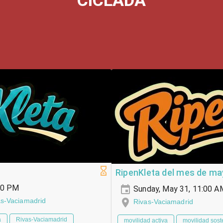
CICLADA
RipenKleta del mes de m
00 PM
Sunday, May 31, 11:00 A
vas-Vaciamadrid
Rivas-Vaciamadrid
a
Rivas-Vaciamadrid
movilidad activa
movilidad sost