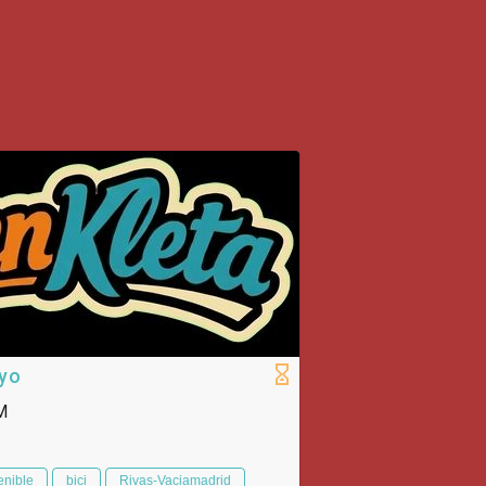
ayo
M
enible
bici
Rivas-Vaciamadrid