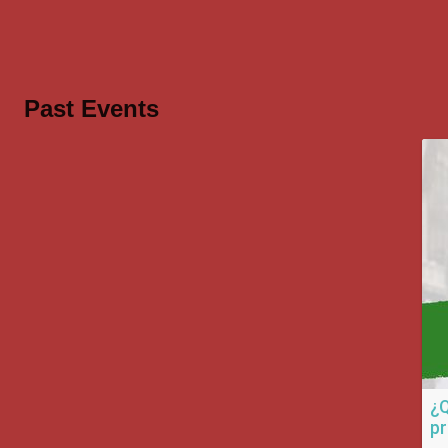
Past Events
¿Q
pr