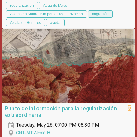
regularización
Agua de Mayo
Asamblea Antirracista por la Regularización
migración
Alcalá de Henares
ayuda
Punto de información para la regularización
extraordinaria
Tuesday, May 26, 07:00 PM-08:30 PM
CNT-AIT Alcalá H.