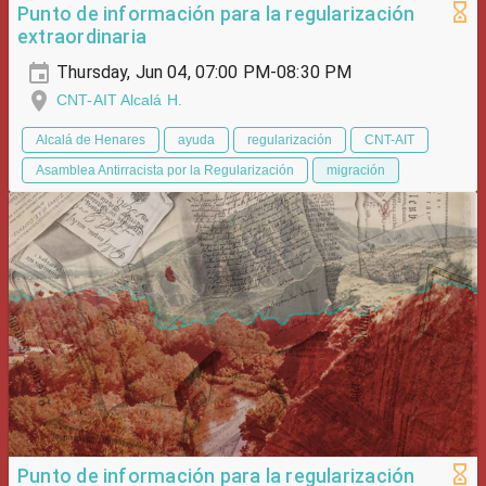
Punto de información para la regularización
extraordinaria
Thursday, Jun 04, 07:00 PM-08:30 PM
CNT-AIT Alcalá H.
Alcalá de Henares
ayuda
regularización
CNT-AIT
Asamblea Antirracista por la Regularización
migración
Punto de información para la regularización