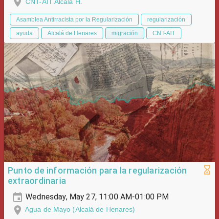
CNT-AIT Alcalá H.
Asamblea Antirracista por la Regularización
regularización
ayuda
Alcalá de Henares
migración
CNT-AIT
Punto de información para la regularización
extraordinaria
Wednesday, May 27, 11:00 AM-01:00 PM
Agua de Mayo (Alcalá de Henares)