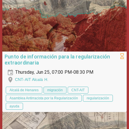
Punto de información para la regularización
extraordinaria
Thursday, Jun 25, 07:00 PM-08:30 PM
CNT-AIT Alcalá H.
Alcalá de Henares
migración
CNT-AIT
Asamblea Antirracista por la Regularización
regularización
ayuda