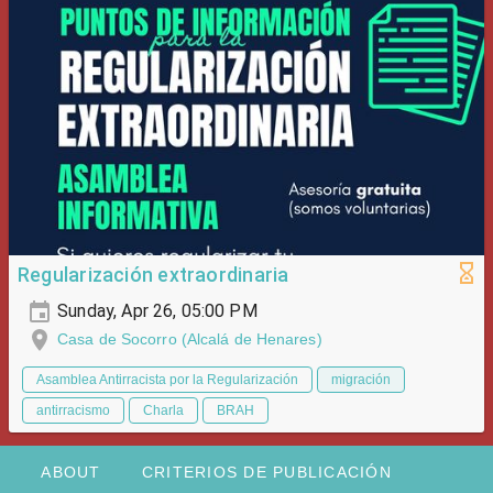
Regularización extraordinaria
Sunday, Apr 26, 05:00 PM
Casa de Socorro (Alcalá de Henares)
Asamblea Antirracista por la Regularización
migración
antirracismo
Charla
BRAH
ABOUT
CRITERIOS DE PUBLICACIÓN