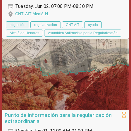
Tuesday, Jun 02, 07:00 PM-08:30 PM
CNT-AIT Alcalá H.
migración
regularización
CNT-AIT
ayuda
Alcalá de Henares
Asamblea Antirracista por la Regularización
Punto de información para la regularización
extraordinaria
Monday, Jun 01, 11:00 AM-01:00 PM