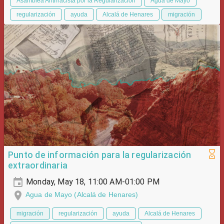
Asamblea Antirracista por la Regularización
Agua de Mayo
regularización
ayuda
Alcalá de Henares
migración
Punto de información para la regularización
extraordinaria
Monday, May 18, 11:00 AM-01:00 PM
Agua de Mayo (Alcalá de Henares)
migración
regularización
ayuda
Alcalá de Henares