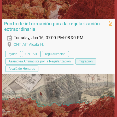
Punto de información para la regularización
extraordinaria
Tuesday, Jun 16, 07:00 PM-08:30 PM
CNT-AIT Alcalá H.
ayuda
CNT-AIT
regularización
Asamblea Antirracista por la Regularización
migración
Alcalá de Henares