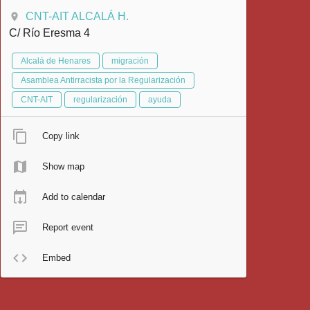
CNT-AIT ALCALÁ H.
C/ Río Eresma 4
Alcalá de Henares
migración
Asamblea Antirracista por la Regularización
CNT-AIT
regularización
ayuda
Copy link
Show map
Add to calendar
Report event
Embed