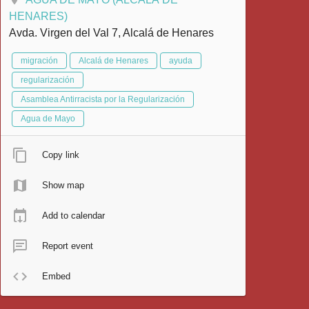
HENARES)
Avda. Virgen del Val 7, Alcalá de Henares
migración
Alcalá de Henares
ayuda
regularización
Asamblea Antirracista por la Regularización
Agua de Mayo
Copy link
Show map
Add to calendar
Report event
Embed